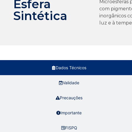
Esfera
Microesferas p
com pigmento
Sintética
inorgânicos co
luz e à tempe
Dados Técnicos
Validade
Precauções
Importante
FISPQ