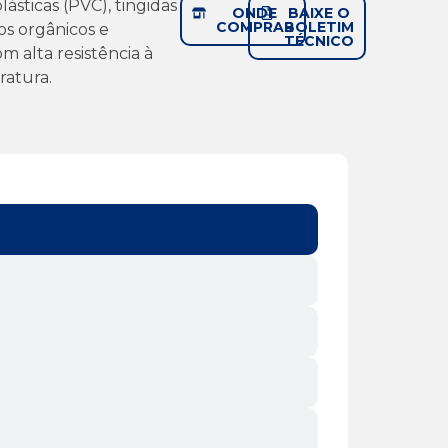
lásticas (PVC), tingidas
ONDE
BAIXE O
COMPRAR
BOLETIM
s orgânicos e
TÉCNICO
m alta resistência à
ratura.