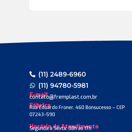
(11) 2489-6960
(11) 94780-5981
E-mail
contato@fremplast.com.br
Fábrica
Rua Eduardo Froner, 460 Bonsucesso – CEP
07243-590
Horário de Atendimento
Segunda à Sexta: 08h às 17h