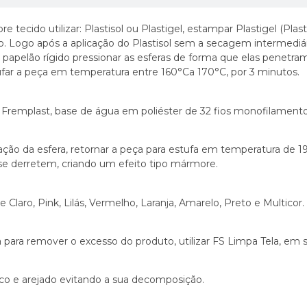
e tecido utilizar: Plastisol ou Plastigel, estampar Plastigel (Pla
 Logo após a aplicação do Plastisol sem a secagem intermediária,
apelão rígido pressionar as esferas de forma que elas penetram 
stufar a peça em temperatura entre 160°Ca 170°C, por 3 minutos.
Fremplast, base de água em poliéster de 32 fios monofilamento
ixação da esfera, retornar a peça para estufa em temperatura de 
s se derretem, criando um efeito tipo mármore.
de Claro, Pink, Lilás, Vermelho, Laranja, Amarelo, Preto e Multicor.
para remover o excesso do produto, utilizar FS Limpa Tela, em 
co e arejado evitando a sua decomposição.