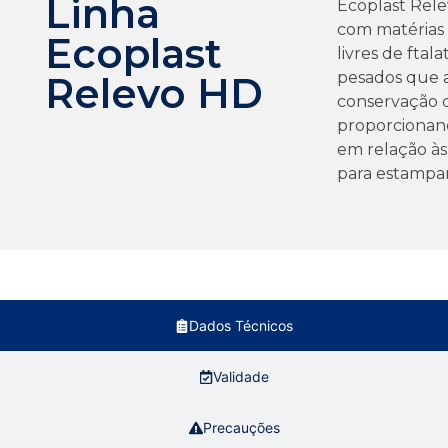
Linha
Ecoplast Rele
com matérias
Ecoplast
livres de ftal
pesados que 
Relevo HD
conservação 
proporcionan
em relação às
para estampar
Dados Técnicos
Validade
Precauções