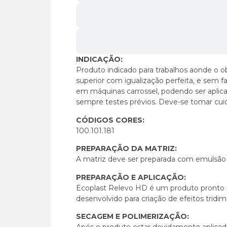
INDICAÇÃO:
Produto indicado para trabalhos aonde o o
superior com igualização perfeita, e sem f
em máquinas carrossel, podendo ser aplic
sempre testes prévios. Deve-se tomar cui
CÓDIGOS CORES:
100.101.181
PREPARAÇÃO DA MATRIZ:
A matriz deve ser preparada com emulsão 
PREPARAÇÃO E APLICAÇÃO:
Ecoplast Relevo HD é um produto pronto p
desenvolvido para criação de efeitos tridim
SECAGEM E POLIMERIZAÇÃO:
Após o produto estar devidamente aplicado