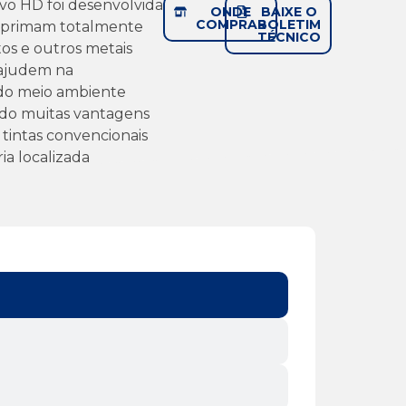
vo HD foi desenvolvida
ONDE
BAIXE O
COMPRAR
BOLETIM
 primam totalmente
TÉCNICO
atos e outros metais
ajudem na
do meio ambiente
do muitas vantagens
 tintas convencionais
ia localizada