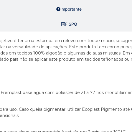
Importante
FISPQ
bjetivo é ter uma estampa em relevo com toque macio, secagem r
alar na versatilidade de aplicações. Este produto tem como princ
ados em tecidos 100% algodão e algumas de suas misturas. Em 
dado para não se aplicar este produto em tecidos teflonados ou
Fremplast base água com poliéster de 21 a 77 fios monofilamen
ara uso. Caso queira pigmentar, utilizar Ecoplast Pigmento at
ensionais.
 e seco, deve ser submetido à estufa, por 3 minutos a 160°C.