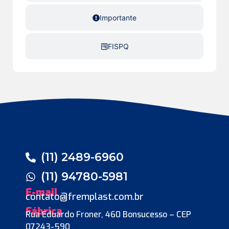
Importante
FISPQ
(11) 2489-6960
(11) 94780-5981
E-mail
contato@fremplast.com.br
Fábrica
Rua Eduardo Froner, 460 Bonsucesso – CEP
07243-590