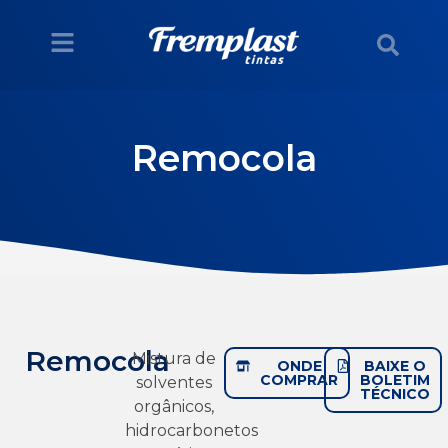
Remocola
Remocola
Mistura de
ONDE
BAIXE O
COMPRAR
BOLETIM
solventes
TÉCNICO
orgânicos,
hidrocarbonetos