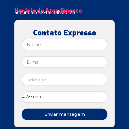
Horário de Atendimento
Segunda à Sexta: 08h às 17h
Contato Expresso
Enviar mensagem