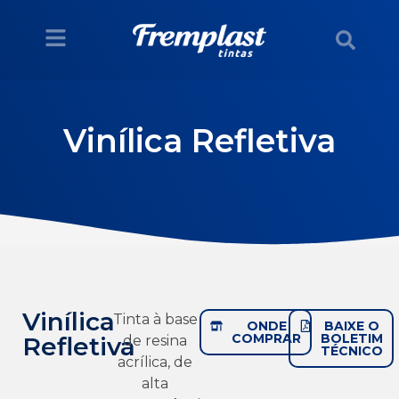
Vinílica Refletiva
Vinílica
Tinta à base
ONDE
BAIXE O
COMPRAR
BOLETIM
Refletiva
de resina
TÉCNICO
acrílica, de
alta