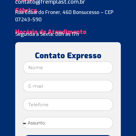
contato@fremplast.com.br
Fábrica
Rua Eduardo Froner, 460 Bonsucesso – CEP
07243-590
Horário de Atendimento
Segunda à Sexta: 08h às 17h
Contato Expresso