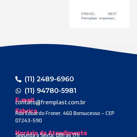
PREVIOUS
NEXT
Fremplast
Impressoras
(11) 2489-6960
(11) 94780-5981
E-mail
contato@fremplast.com.br
Fábrica
Rua Eduardo Froner, 460 Bonsucesso – CEP
07243-590
Horário de Atendimento
Segunda à Sexta: 08h às 17h