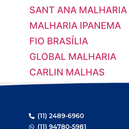
SANT ANA MALHARIA
MALHARIA IPANEMA
FIO BRASÍLIA
GLOBAL MALHARIA
CARLIN MALHAS
(11) 2489-6960
(11) 94780-5981