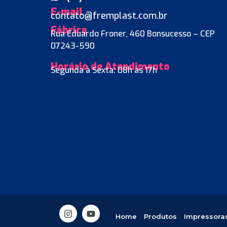
E-mail
contato@fremplast.com.br
Fábrica
Rua Eduardo Froner, 460 Bonsucesso – CEP
07243-590
Horário de Atendimento
Segunda à Sexta: 08h às 17h
Home
Produtos
Impressora