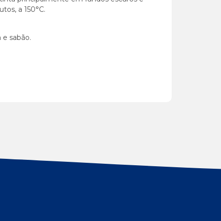
utos, a 150°C.
 e sabão.