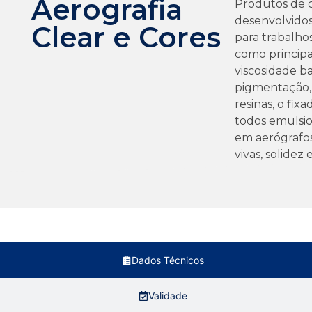
Aerografia
Produtos de c
desenvolvidos
Clear e Cores
para trabalho
como principal
viscosidade ba
pigmentação,
resinas, o fix
todos emulsio
em aerógrafo
vivas, solidez
Dados Técnicos
Validade