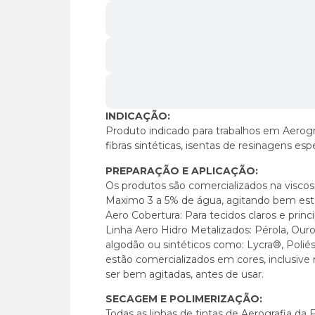
INDICAÇÃO:
Produto indicado para trabalhos em Aerogra
fibras sintéticas, isentas de resinagens espe
PREPARAÇÃO E APLICAÇÃO:
Os produtos são comercializados na viscosid
Maximo 3 a 5% de água, agitando bem esta m
Aero Cobertura: Para tecidos claros e prin
Linha Aero Hidro Metalizados: Pérola, Ouro,
algodão ou sintéticos como: Lycra®, Poliést
estão comercializados em cores, inclusive n
ser bem agitadas, antes de usar.
SECAGEM E POLIMERIZAÇÃO:
Todas as linhas de tintas de Aerografia d