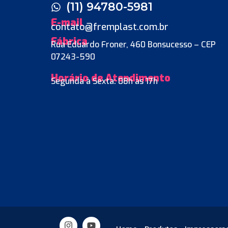
(11) 94780-5981
E-mail
contato@fremplast.com.br
Fábrica
Rua Eduardo Froner, 460 Bonsucesso – CEP
07243-590
Horário de Atendimento
Segunda à Sexta: 08h às 17h