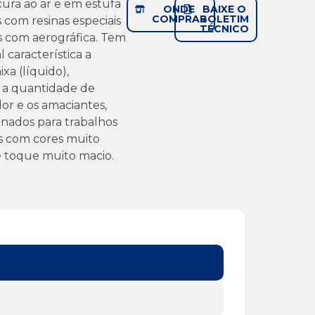
ura ao ar e em estufa
ONDE
BAIXE O
COMPRAR
BOLETIM
 com resinas especiais
TÉCNICO
s com aerográfica. Tem
 característica a
ixa (líquido),
 a quantidade de
ador e os amaciantes,
nados para trabalhos
s com cores muito
 e toque muito macio.