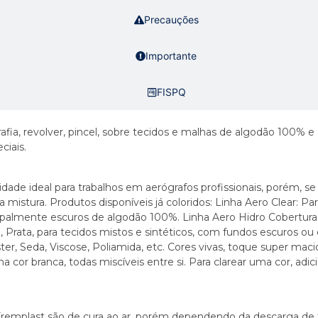
Precauções
Importante
FISPQ
fia, revolver, pincel, sobre tecidos e malhas de algodão 100% e
ciais.
ade ideal para trabalhos em aerógrafos profissionais, porém, se fo
istura. Produtos disponíveis já coloridos: Linha Aero Clear: Pa
cipalmente escuros de algodão 100%. Linha Aero Hidro Cobertura: 
 Prata, para tecidos mistos e sintéticos, com fundos escuros ou c
er, Seda, Viscose, Poliamida, etc. Cores vivas, toque super maci
a cor branca, todas miscíveis entre si. Para clarear uma cor, adi
a Fremplast são de cura ao ar, porém dependendo da descarga de