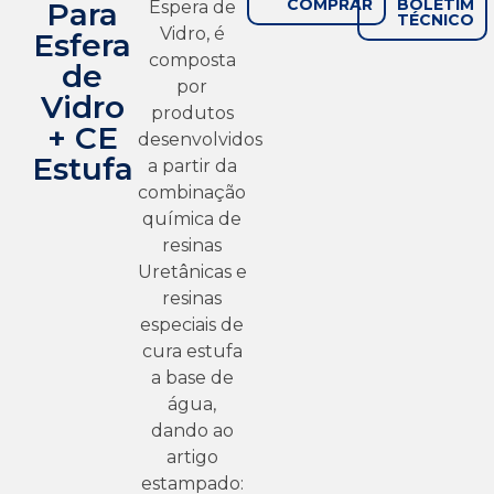
COMPRAR
BOLETIM
Para
Espera de
TÉCNICO
Vidro, é
Esfera
composta
de
por
Vidro
produtos
+ CE
desenvolvidos
Estufa
a partir da
combinação
química de
resinas
Uretânicas e
resinas
especiais de
cura estufa
a base de
água,
dando ao
artigo
estampado: