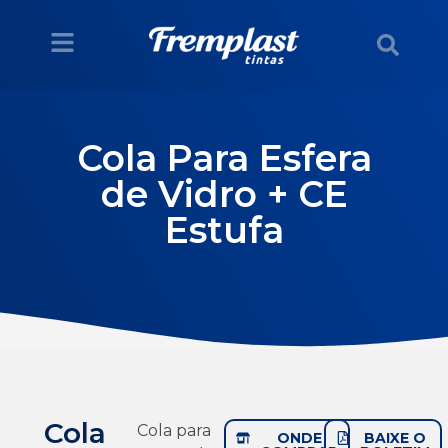
Cola Para Esfera
de Vidro + CE
Estufa
Cola
Cola para
ONDE
BAIXE O