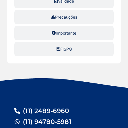
Validade
Precauções
Importante
FISPQ
(11) 2489-6960
(11) 94780-5981