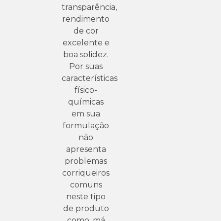
transparência,
rendimento
de cor
excelente e
boa solidez.
Por suas
características
físico-
químicas
em sua
formulação
não
apresenta
problemas
corriqueiros
comuns
neste tipo
de produto
como: má