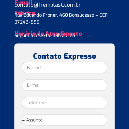
E-mail
contato@fremplast.com.br
Fábrica
Rua Eduardo Froner, 460 Bonsucesso – CEP
07243-590
Horário de Atendimento
Segunda à Sexta: 08h às 17h
Contato Expresso