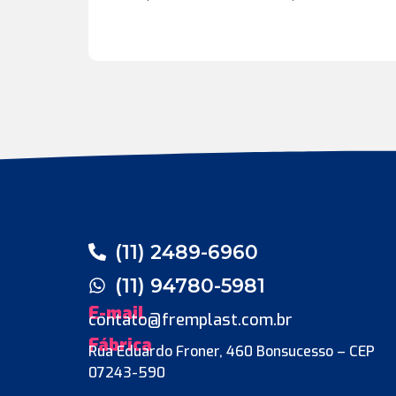
(11) 2489-6960
(11) 94780-5981
E-mail
contato@fremplast.com.br
Fábrica
Rua Eduardo Froner, 460 Bonsucesso – CEP
07243-590