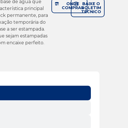
 a base de água que
ONDE
BAIXE O
COMPRAR
BOLETIM
cterística principal
TÉCNICO
ck permanente, para
xação temporária do
ase a ser estampada.
ue sejam estampadas
om encaixe perfeito.