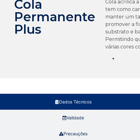
Cola
Cola acrílica
tem como cara
Permanente
manter um ta
promover a fi
Plus
substrato e b
Permitindo q
várias cores c
Dados Técnicos
Validade
Precauções