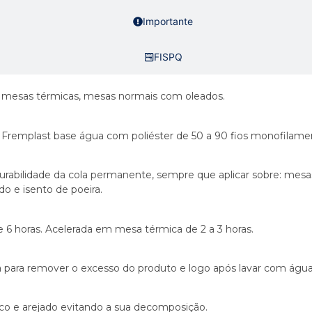
Importante
FISPQ
, mesas térmicas, mesas normais com oleados.
Fremplast base água com poliéster de 50 a 90 fios monofilame
urabilidade da cola permanente, sempre que aplicar sobre: mesa
o e isento de poeira.
 6 horas. Acelerada em mesa térmica de 2 a 3 horas.
 para remover o excesso do produto e logo após lavar com água
co e arejado evitando a sua decomposição.