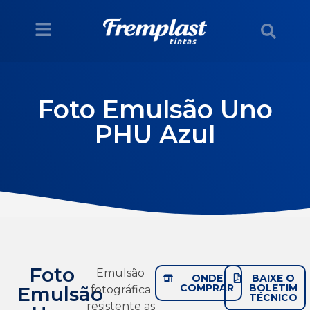
Foto Emulsão Uno
PHU Azul
Foto
Emulsão
ONDE
BAIXE O
COMPRAR
BOLETIM
Emulsão
fotográfica
TÉCNICO
resistente as