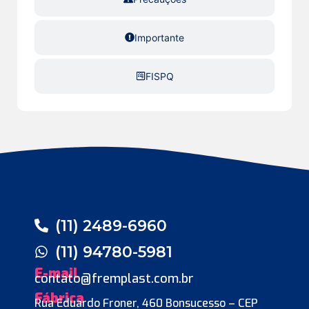
Importante
FISPQ
(11) 2489-6960
(11) 94780-5981
E-mail
contato@fremplast.com.br
Fábrica
Rua Eduardo Froner, 460 Bonsucesso – CEP