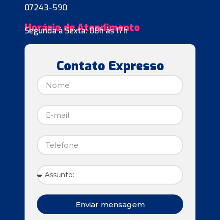
07243-590
Horário de Atendimento
Segunda à Sexta: 08h às 17h
Contato Expresso
Enviar mensagem