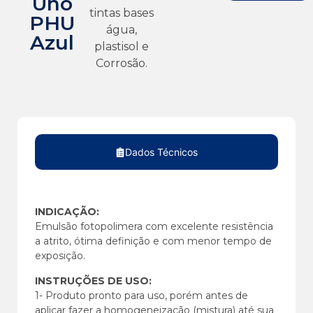
Uno
tintas bases
PHU
água,
Azul
plastisol e
Corrosão.
Dados Técnicos
INDICAÇÃO:
Emulsão fotopolimera com excelente resistência
a atrito, ótima definição e com menor tempo de
exposição.
INSTRUÇÕES DE USO:
1- Produto pronto para uso, porém antes de
aplicar fazer a homogeneização (mistura) até sua