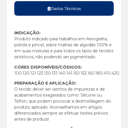
Dados Técnicos
INDICAÇÃO:
Produto indicado para trabalhos em Aerografia,
pistola e pincel, sobre malhas de algodão 100% e
em suas misturas e para todos os tipos de tecidos
sintéticos, não podendo ser pigmentado.
CORES DISPONÍVEIS/CÓDIGOS:
100.120.121.123.130.131.140.141.150.153.160.180.410.420.
PREPARAÇÃO E APLICAÇÃO:
O tecido dever ser isentos de impurezas e de
acabamentos exagerados como: Silicone ou
Teflon, que podem provocar a desmoldagem do
produto aplicado. Aconselhamos em artigos
diferenciados sempre se efetuar testes prévios
antes de produzir.