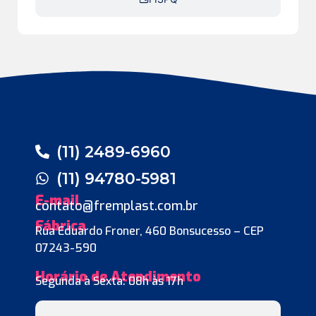
(11) 2489-6960
(11) 94780-5981
E-mail
contato@fremplast.com.br
Fábrica
Rua Eduardo Froner, 460 Bonsucesso – CEP
07243-590
Horário de Atendimento
Segunda à Sexta: 08h às 17h