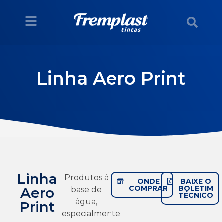
Linha Aero Print
Linha
Produtos á
ONDE
BAIXE O
COMPRAR
BOLETIM
Aero
base de
TÉCNICO
água,
Print
especialmente