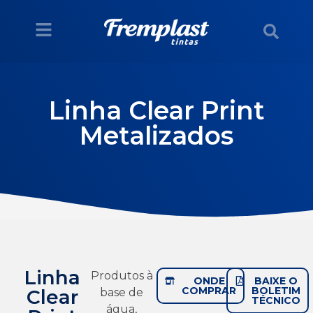
Linha Clear Print
Metalizados
Linha
Produtos à
ONDE
BAIXE O
COMPRAR
BOLETIM
Clear
base de
TÉCNICO
água,