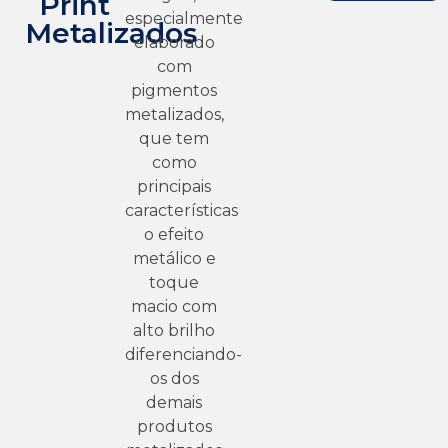
Print
especialmente
Metalizados
elaborado
com
pigmentos
metalizados,
que tem
como
principais
características
o efeito
metálico e
toque
macio com
alto brilho
diferenciando-
os dos
demais
produtos