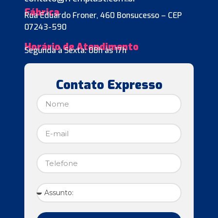
Fábrica
Rua Eduardo Froner, 460 Bonsucesso – CEP
07243-590
Horário de Atendimento
Segunda à Sexta: 08h às 17h
Contato Expresso