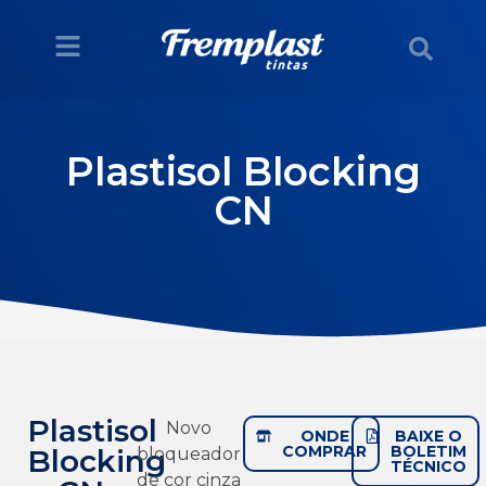
Plastisol Blocking
CN
Plastisol
Novo
ONDE
BAIXE O
COMPRAR
BOLETIM
Blocking
bloqueador
TÉCNICO
de cor cinza