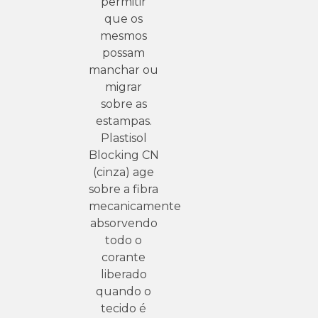
permitir
que os
mesmos
possam
manchar ou
migrar
sobre as
estampas.
Plastisol
Blocking CN
(cinza) age
sobre a fibra
mecanicamente
absorvendo
todo o
corante
liberado
quando o
tecido é