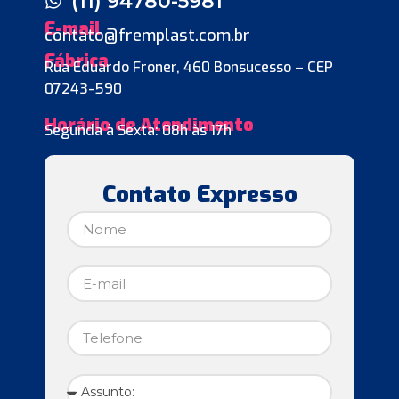
(11) 94780-5981
E-mail
contato@fremplast.com.br
Fábrica
Rua Eduardo Froner, 460 Bonsucesso – CEP
07243-590
Horário de Atendimento
Segunda à Sexta: 08h às 17h
Contato Expresso