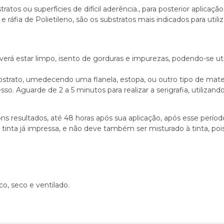
atos ou superfícies de difícil aderência., para posterior aplicação
e ráfia de Polietileno, são os substratos mais indicados para uti
erá estar limpo, isento de gorduras e impurezas, podendo-se util
bstrato, umedecendo uma flanela, estopa, ou outro tipo de mater
o. Aguarde de 2 a 5 minutos para realizar a serigrafia, utilizando
 resultados, até 48 horas após sua aplicação, após esse período
tinta já impressa, e não deve também ser misturado à tinta, pois
o, seco e ventilado.