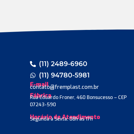
(11) 2489-6960
(11) 94780-5981
E-mail
contato@fremplast.com.br
Fábrica
Rua Eduardo Froner, 460 Bonsucesso – CEP
07243-590
Horário de Atendimento
Segunda à Sexta: 08h às 17h