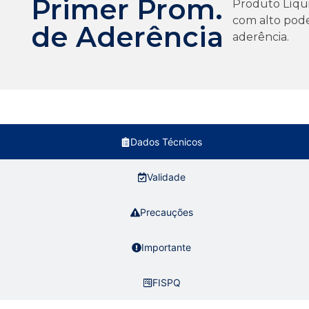
Primer Prom.
Produto Líqui
com alto pod
de Aderência
aderência.
Dados Técnicos
Validade
Precauções
Importante
FISPQ