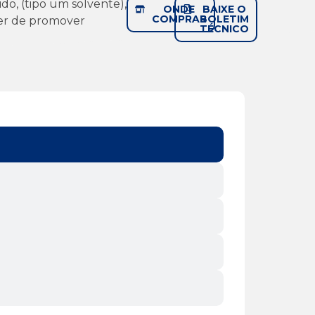
do, (tipo um solvente),
ONDE
BAIXE O
COMPRAR
BOLETIM
er de promover
TÉCNICO