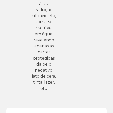
à luz
radiação
ultravioleta,
torna-se
insolúvel
em água,
revelando
apenas as
partes
protegidas
da pelo
negativo,
jato de cera,
tinta, lazer,
etc.