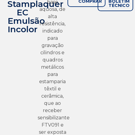
COMPRAR
BOLETIM
Stamplaquer
base
TÉCNICO
aquosa, de
EC
alta
Emulsão
resistência,
Incolor
indicado
para
gravação
cilindros e
quadros
metálicos
para
estamparia
têxtil e
cerâmica,
que ao
receber
sensibilizante
FTV091 e
ser exposta