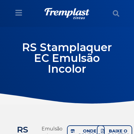
RS Stamplaquer
EC Emulsão
Incolor
RS
Emulsão
ONDE
BAIXE O