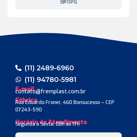
FISPQ
(11) 2489-6960
(11) 94780-5981
E-mail
contato@fremplast.com.br
Fábrica
Rua Eduardo Froner, 460 Bonsucesso – CEP
07243-590
Horário de Atendimento
Segunda à Sexta: 08h às 17h