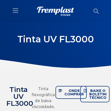
Tinta UV FL3000
Tinta
Tinta
ONDE
BAIXE O
COMPRAR
BOLETIM
UV
flexográfica
TÉCNICO
de baixa
FL3000
viscosidade,