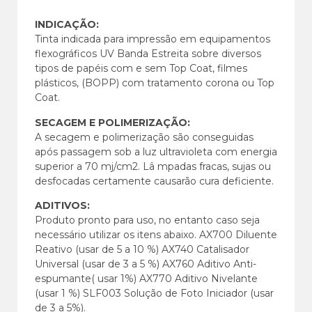
INDICAÇÃO:
Tinta indicada para impressão em equipamentos
flexográficos UV Banda Estreita sobre diversos
tipos de papéis com e sem Top Coat, filmes
plásticos, (BOPP) com tratamento corona ou Top
Coat.
SECAGEM E POLIMERIZAÇÃO:
A secagem e polimerização são conseguidas
após passagem sob a luz ultravioleta com energia
superior a 70 mj/cm2. Lâ mpadas fracas, sujas ou
desfocadas certamente causarão cura deficiente.
ADITIVOS:
Produto pronto para uso, no entanto caso seja
necessário utilizar os itens abaixo. AX700 Diluente
Reativo (usar de 5 a 10 %) AX740 Catalisador
Universal (usar de 3 a 5 %) AX760 Aditivo Anti-
espumante( usar 1%) AX770 Aditivo Nivelante
(usar 1 %) SLF003 Solução de Foto Iniciador (usar
de 3 a 5%).