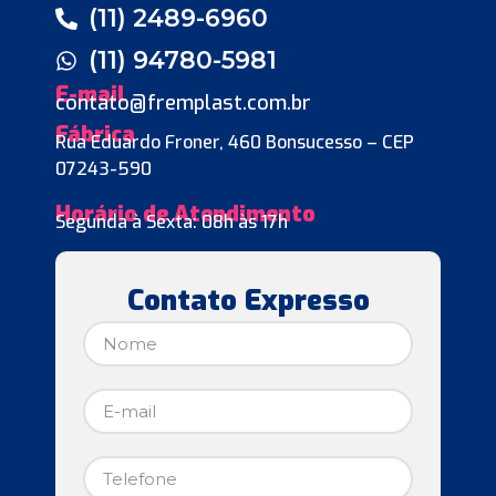
(11) 2489-6960
(11) 94780-5981
E-mail
contato@fremplast.com.br
Fábrica
Rua Eduardo Froner, 460 Bonsucesso – CEP
07243-590
Horário de Atendimento
Segunda à Sexta: 08h às 17h
Contato Expresso