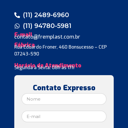
(11) 2489-6960
(11) 94780-5981
E-mail
contato@fremplast.com.br
Fábrica
Rua Eduardo Froner, 460 Bonsucesso – CEP
07243-590
Horário de Atendimento
Segunda à Sexta: 08h às 17h
Contato Expresso