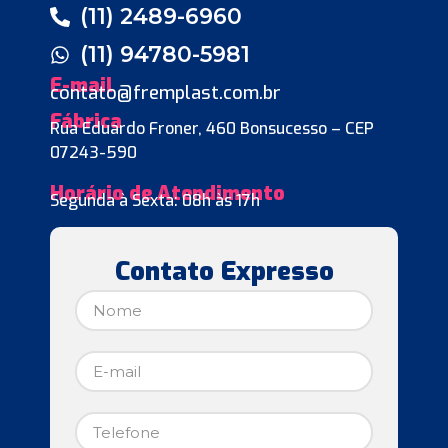
(11) 2489-6960
(11) 94780-5981
E-mail
contato@fremplast.com.br
Fábrica
Rua Eduardo Froner, 460 Bonsucesso – CEP
07243-590
Horário de Atendimento
Segunda à Sexta: 08h às 17h
Contato Expresso