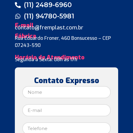
(11) 2489-6960
(11) 94780-5981
E-mail
contato@fremplast.com.br
Fábrica
Rua Eduardo Froner, 460 Bonsucesso – CEP
07243-590
Horário de Atendimento
Segunda à Sexta: 08h às 17h
Contato Expresso