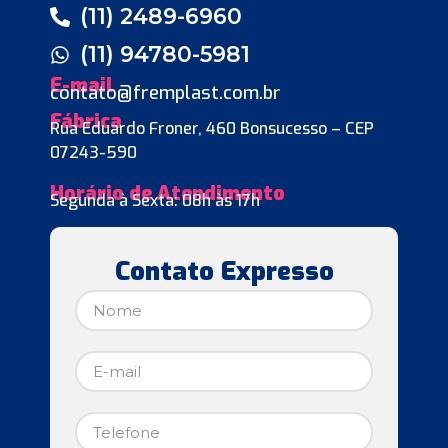
(11) 2489-6960
(11) 94780-5981
E-mail
contato@fremplast.com.br
Fábrica
Rua Eduardo Froner, 460 Bonsucesso – CEP
07243-590
Horário de Atendimento
Segunda à Sexta: 08h às 17h
Contato Expresso