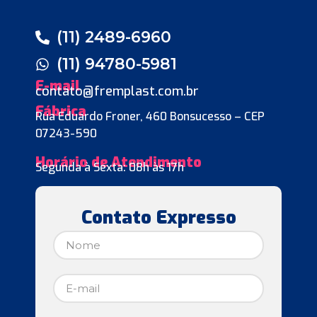
(11) 2489-6960
(11) 94780-5981
E-mail
contato@fremplast.com.br
Fábrica
Rua Eduardo Froner, 460 Bonsucesso – CEP
07243-590
Horário de Atendimento
Segunda à Sexta: 08h às 17h
Contato Expresso