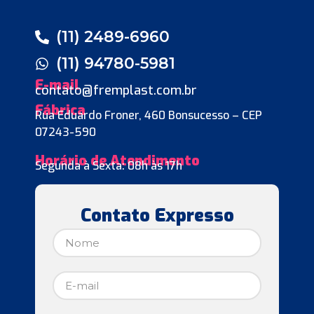
(11) 2489-6960
(11) 94780-5981
E-mail
contato@fremplast.com.br
Fábrica
Rua Eduardo Froner, 460 Bonsucesso – CEP
07243-590
Horário de Atendimento
Segunda à Sexta: 08h às 17h
Contato Expresso