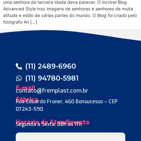
uma senhora da terceira idade deva parecer. O incrível Blog
Advanced Style traz imagens de senhoras e senhores de muita
atitude e estilo de várias partes do mundo. O Blog foi criado pelo
fotógrafo Ari […]
(11) 2489-6960
(11) 94780-5981
E-mail
contato@fremplast.com.br
Fábrica
Rua Eduardo Froner, 460 Bonsucesso – CEP
07243-590
Horário de Atendimento
Segunda à Sexta: 08h às 17h