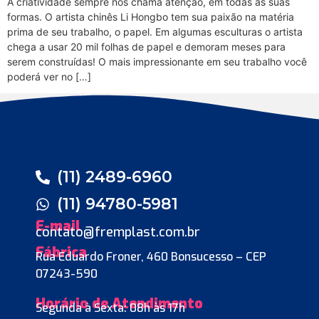
A criatividade sempre nos chama atenção, em todas as suas
formas. O artista chinês Li Hongbo tem sua paixão na matéria
prima de seu trabalho, o papel. Em algumas esculturas o artista
chega a usar 20 mil folhas de papel e demoram meses para
serem construídas! O mais impressionante em seu trabalho você
poderá ver no […]
(11) 2489-6960
(11) 94780-5981
E-mail
contato@fremplast.com.br
Fábrica
Rua Eduardo Froner, 460 Bonsucesso – CEP
07243-590
Horário de Atendimento
Segunda à Sexta: 08h às 17h