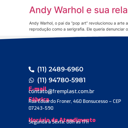
Andy Warhol e sua rela
Andy Warhol, o pai da “pop art” revolucionou a arte a
reprodução como a serigrafia. Ele queria denunciar 
(11) 2489-6960
(11) 94780-5981
E-mail
contato@fremplast.com.br
Fábrica
Rua Eduardo Froner, 460 Bonsucesso – CEP
07243-590
Horário de Atendimento
Segunda à Sexta: 08h às 17h