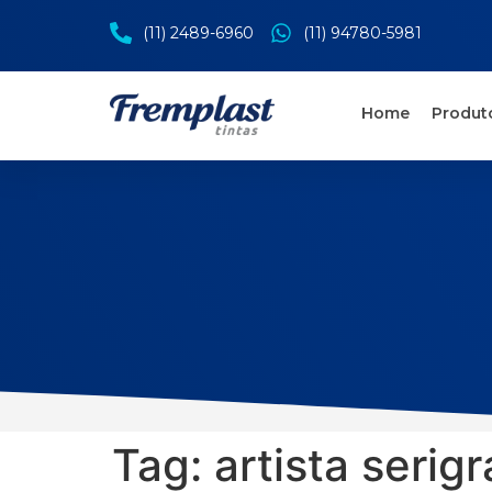
(11) 2489-6960
(11) 94780-5981
Home
Produt
Tag:
artista serigr