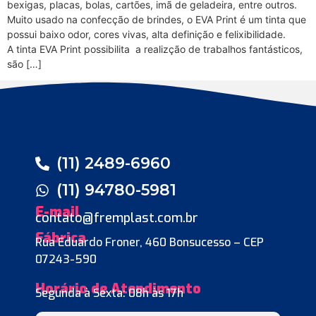
bexigas, placas, bolas, cartões, imã de geladeira, entre outros.
Muito usado na confecção de brindes, o EVA Print é um tinta que
possui baixo odor, cores vivas, alta definição e felixibilidade.
A tinta EVA Print possibilita a realizção de trabalhos fantásticos,
são […]
(11) 2489-6960
(11) 94780-5981
E-mail
contato@fremplast.com.br
Fábrica
Rua Eduardo Froner, 460 Bonsucesso – CEP
07243-590
Horário de Atendimento
Segunda à Sexta: 08h às 17h