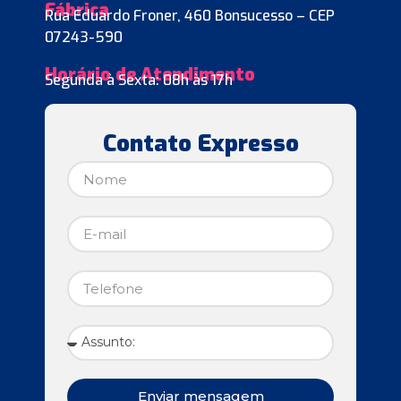
Fábrica
Rua Eduardo Froner, 460 Bonsucesso – CEP
07243-590
Horário de Atendimento
Segunda à Sexta: 08h às 17h
Contato Expresso
Enviar mensagem