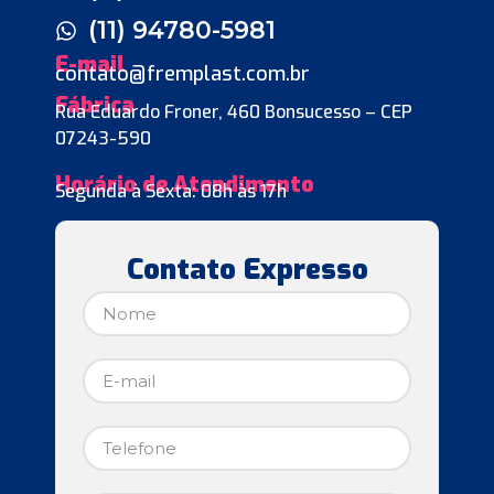
(11) 94780-5981
E-mail
contato@fremplast.com.br
Fábrica
Rua Eduardo Froner, 460 Bonsucesso – CEP
07243-590
Horário de Atendimento
Segunda à Sexta: 08h às 17h
Contato Expresso