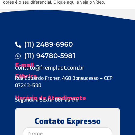
cores é o seu diferencial. Clique aqui e veja o vídeo.
(11) 2489-6960
(11) 94780-5981
E-mail
contato@fremplast.com.br
Fábrica
Rua Eduardo Froner, 460 Bonsucesso – CEP
07243-590
Horário de Atendimento
Segunda à Sexta: 08h às 17h
Contato Expresso