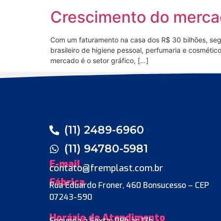
Crescimento do mercad
Com um faturamento na casa dos R$ 30 bilhões, segun
brasileiro de higiene pessoal, perfumaria e cosmét
mercado é o setor gráfico, […]
(11) 2489-6960
(11) 94780-5981
E-mail
contato@fremplast.com.br
Fábrica
Rua Eduardo Froner, 460 Bonsucesso – CEP
07243-590
Horário de Atendimento
Segunda à Sexta: 08h às 17h