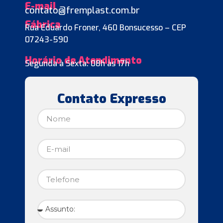
E-mail
contato@fremplast.com.br
Fábrica
Rua Eduardo Froner, 460 Bonsucesso – CEP
07243-590
Horário de Atendimento
Segunda à Sexta: 08h às 17h
Contato Expresso