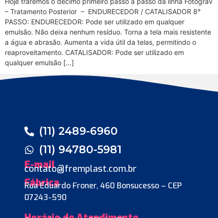
Hoje traremos o décimo primeiro passo a passo da linha Fotograv
– Tratamento Posterior – ENDURECEDOR / CATALISADOR 8°
PASSO: ENDURECEDOR: Pode ser utilizado em qualquer
emulsão. Não deixa nenhum resíduo. Torna a tela mais resistente
a água e abrasão. Aumenta a vida útil da telas, permitindo o
reaproveitamento. CATALISADOR: Pode ser utilizado em
qualquer emulsão […]
(11) 2489-6960
(11) 94780-5981
E-mail
contato@fremplast.com.br
Fábrica
Rua Eduardo Froner, 460 Bonsucesso – CEP
07243-590
Horário de Atendimento