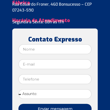
Fábrica
Rua Eduardo Froner, 460 Bonsucesso – CEP
07243-590
Horário de Atendimento
Segunda à Sexta: 08h às 17h
Contato Expresso
Enviar mensagem