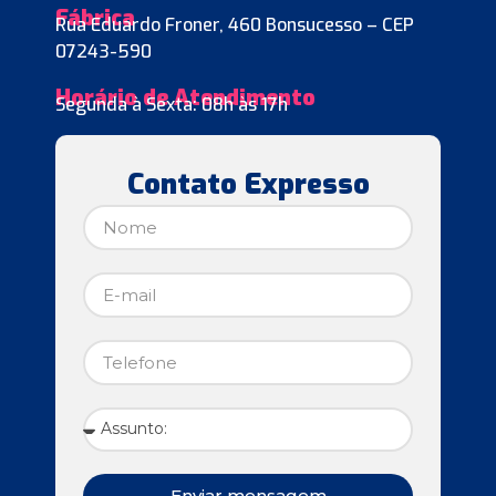
Fábrica
Rua Eduardo Froner, 460 Bonsucesso – CEP
07243-590
Horário de Atendimento
Segunda à Sexta: 08h às 17h
Contato Expresso
Enviar mensagem