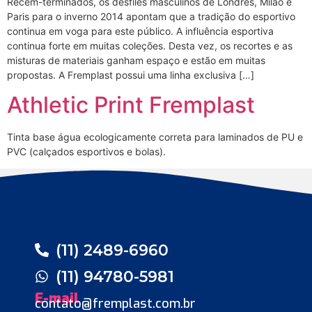
Recém-terminados, os desfiles masculinos de Londres, Milão e
Paris para o inverno 2014 apontam que a tradição do esportivo
continua em voga para este público. A influência esportiva
continua forte em muitas coleções. Desta vez, os recortes e as
misturas de materiais ganham espaço e estão em muitas
propostas. A Fremplast possui uma linha exclusiva […]
Athletic Print Fremplast
Tinta base água ecologicamente correta para laminados de PU e
PVC (calçados esportivos e bolas).
(11) 2489-6960
(11) 94780-5981
E-mail
contato@fremplast.com.br