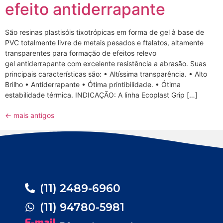
efeito antiderrapante
São resinas plastisóis tixotrópicas em forma de gel à base de
PVC totalmente livre de metais pesados e ftalatos, altamente
transparentes para formação de efeitos relevo
gel antiderrapante com excelente resistência a abrasão. Suas
principais características são: • Altíssima transparência. • Alto
Brilho • Antiderrapante • Ótima printibilidade. • Ótima
estabilidade térmica. INDICAÇÃO: A linha Ecoplast Grip […]
←
mais antigos
(11) 2489-6960
(11) 94780-5981
E-mail