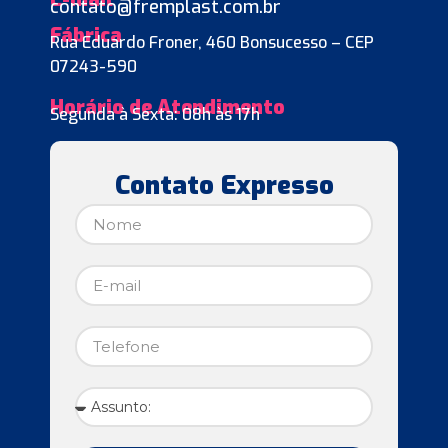
contato@fremplast.com.br
Fábrica
Rua Eduardo Froner, 460 Bonsucesso – CEP
07243-590
Horário de Atendimento
Segunda à Sexta: 08h às 17h
Contato Expresso