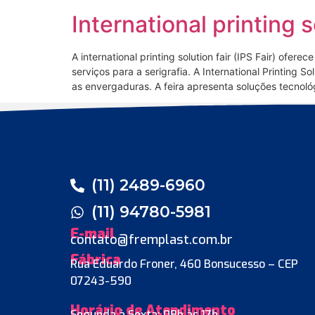
International printing s
A international printing solution fair (IPS Fair) of
serviços para a serigrafia. A International Printing 
as envergaduras. A feira apresenta soluções tecnoló
(11) 2489-6960
(11) 94780-5981
E-mail
contato@fremplast.com.br
Fábrica
Rua Eduardo Froner, 460 Bonsucesso – CEP
07243-590
Horário de Atendimento
Segunda à Sexta: 08h às 17h