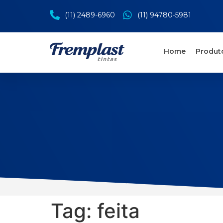
(11) 2489-6960
(11) 94780-5981
Home
Produt
Tag:
feita