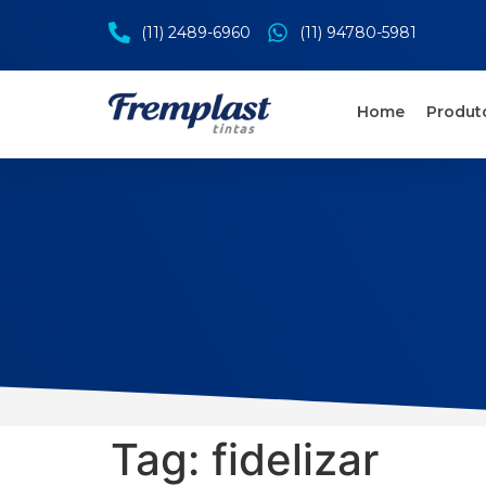
(11) 2489-6960
(11) 94780-5981
Home
Produt
Tag:
fidelizar