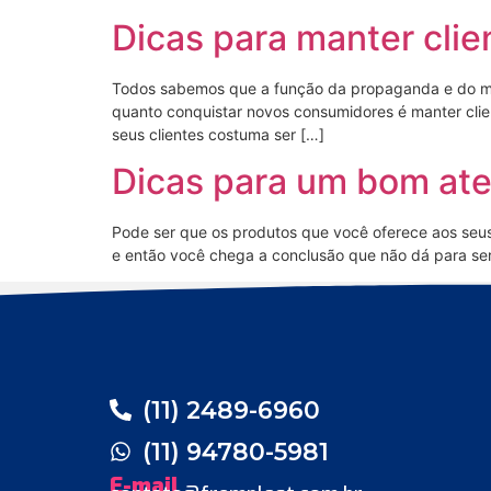
Dicas para manter clie
Todos sabemos que a função da propaganda e do mar
quanto conquistar novos consumidores é manter client
seus clientes costuma ser […]
Dicas para um bom at
Pode ser que os produtos que você oferece aos seus
e então você chega a conclusão que não dá para ser
(11) 2489-6960
(11) 94780-5981
E-mail