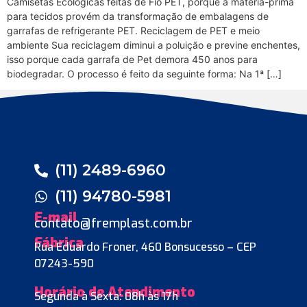
Camisetas Ecológicas feitas de Fio PET, porque a matéria-prima
para tecidos provém da transformação de embalagens de
garrafas de refrigerante PET. Reciclagem de PET e meio
ambiente Sua reciclagem diminui a poluição e previne enchentes,
isso porque cada garrafa de Pet demora 450 anos para
biodegradar. O processo é feito da seguinte forma: Na 1ª […]
(11) 2489-6960
(11) 94780-5981
E-mail
contato@fremplast.com.br
Fábrica
Rua Eduardo Froner, 460 Bonsucesso – CEP
07243-590
Horário de Atendimento
Segunda à Sexta: 08h às 17h