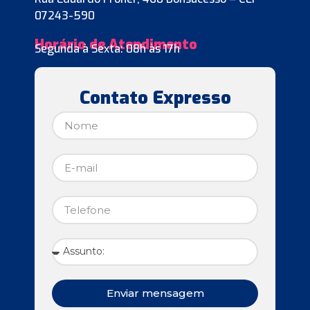
07243-590
Horário de Atendimento
Segunda à Sexta: 08h às 17h
Contato Expresso
Enviar mensagem