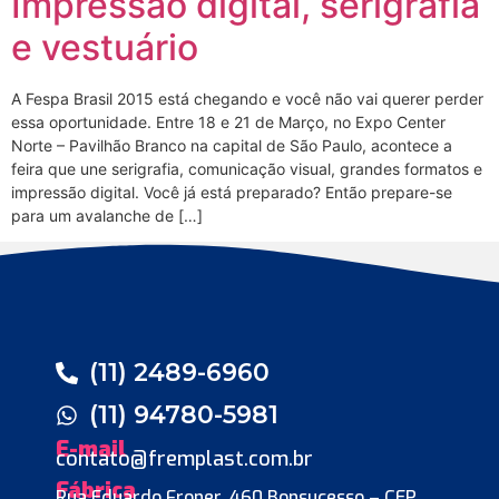
Impressão digital, serigrafia
e vestuário
A Fespa Brasil 2015 está chegando e você não vai querer perder
essa oportunidade. Entre 18 e 21 de Março, no Expo Center
Norte – Pavilhão Branco na capital de São Paulo, acontece a
feira que une serigrafia, comunicação visual, grandes formatos e
impressão digital. Você já está preparado? Então prepare-se
para um avalanche de […]
(11) 2489-6960
(11) 94780-5981
E-mail
contato@fremplast.com.br
Fábrica
Rua Eduardo Froner, 460 Bonsucesso – CEP