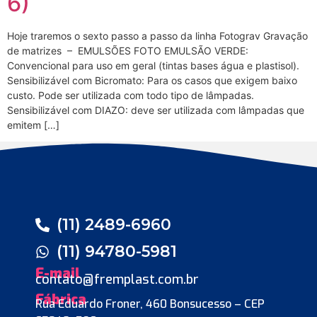
6)
Hoje traremos o sexto passo a passo da linha Fotograv Gravação
de matrizes – EMULSÕES FOTO EMULSÃO VERDE:
Convencional para uso em geral (tintas bases água e plastisol).
Sensibilizável com Bicromato: Para os casos que exigem baixo
custo. Pode ser utilizada com todo tipo de lâmpadas.
Sensibilizável com DIAZO: deve ser utilizada com lâmpadas que
emitem […]
(11) 2489-6960
(11) 94780-5981
E-mail
contato@fremplast.com.br
Fábrica
Rua Eduardo Froner, 460 Bonsucesso – CEP