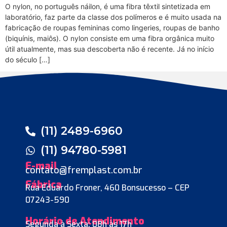
O nylon, no português náilon, é uma fibra têxtil sintetizada em
laboratório, faz parte da classe dos polímeros e é muito usada na
fabricação de roupas femininas como lingeries, roupas de banho
(biquínis, maiôs). O nylon consiste em uma fibra orgânica muito
útil atualmente, mas sua descoberta não é recente. Já no início
do século […]
(11) 2489-6960
(11) 94780-5981
E-mail
contato@fremplast.com.br
Fábrica
Rua Eduardo Froner, 460 Bonsucesso – CEP
07243-590
Horário de Atendimento
Segunda à Sexta: 08h às 17h