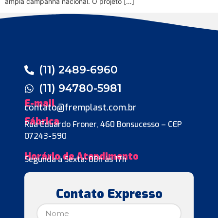
ampla campanha nacional. O projeto […]
(11) 2489-6960
(11) 94780-5981
E-mail
contato@fremplast.com.br
Fábrica
Rua Eduardo Froner, 460 Bonsucesso – CEP
07243-590
Horário de Atendimento
Segunda à Sexta: 08h às 17h
Contato Expresso