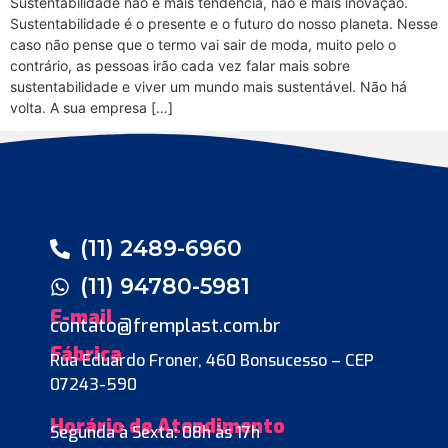
Sustentabilidade não é mais tendência, não é mais inovação.
Sustentabilidade é o presente e o futuro do nosso planeta. Nesse
caso não pense que o termo vai sair de moda, muito pelo o
contrário, as pessoas irão cada vez falar mais sobre
sustentabilidade e viver um mundo mais sustentável. Não há
volta. A sua empresa […]
(11) 2489-6960
(11) 94780-5981
E-mail
contato@fremplast.com.br
Fábrica
Rua Eduardo Froner, 460 Bonsucesso – CEP
07243-590
Horário de Atendimento
Segunda à Sexta: 08h às 17h