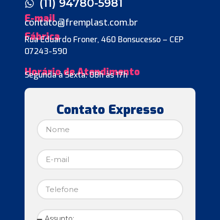
(11) 94780-5981
E-mail
contato@fremplast.com.br
Fábrica
Rua Eduardo Froner, 460 Bonsucesso – CEP
07243-590
Horário de Atendimento
Segunda à Sexta: 08h às 17h
Contato Expresso