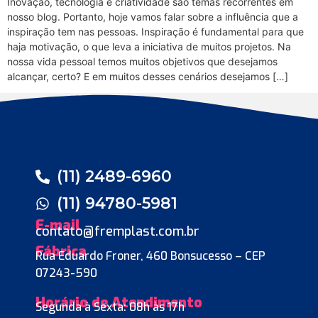
Inovação, tecnologia e criatividade são temas recorrentes em
nosso blog. Portanto, hoje vamos falar sobre a influência que a
inspiração tem nas pessoas. Inspiração é fundamental para que
haja motivação, o que leva a iniciativa de muitos projetos. Na
nossa vida pessoal temos muitos objetivos que desejamos
alcançar, certo? E em muitos desses cenários desejamos […]
(11) 2489-6960
(11) 94780-5981
E-mail
contato@fremplast.com.br
Fábrica
Rua Eduardo Froner, 460 Bonsucesso – CEP
07243-590
Horário de Atendimento
Segunda à Sexta: 08h às 17h