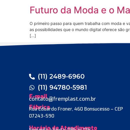
Futuro da Moda e o Mar
O primeiro passo para quem trabalha com moda e va
as possibilidades que o mundo digital oferece são
[…]
(11) 2489-6960
(11) 94780-5981
E-mail
contato@fremplast.com.br
Fábrica
Rua Eduardo Froner, 460 Bonsucesso – CEP
07243-590
Horário de Atendimento
Segunda à Sexta: 08h às 17h