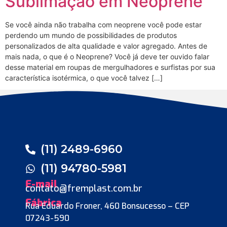
Sublimação em Neoprene
Se você ainda não trabalha com neoprene você pode estar
perdendo um mundo de possibilidades de produtos
personalizados de alta qualidade e valor agregado. Antes de
mais nada, o que é o Neoprene? Você já deve ter ouvido falar
desse material em roupas de mergulhadores e surfistas por sua
característica isotérmica, o que você talvez […]
(11) 2489-6960
(11) 94780-5981
E-mail
contato@fremplast.com.br
Fábrica
Rua Eduardo Froner, 460 Bonsucesso – CEP
07243-590