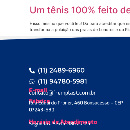
Um tênis 100% feito de
É isso mesmo que você leu! Dá para acreditar que es
transforma a poluição das praias de Londres e do Rio
(11) 2489-6960
(11) 94780-5981
E-mail
contato@fremplast.com.br
Fábrica
Rua Eduardo Froner, 460 Bonsucesso – CEP
07243-590
Horário de Atendimento
Segunda à Sexta: 08h às 17h