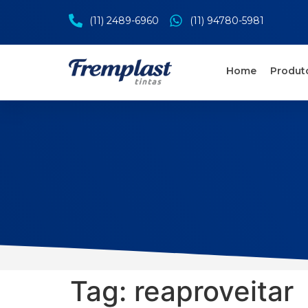
(11) 2489-6960
(11) 94780-5981
Home
Produt
Tag:
reaproveitar