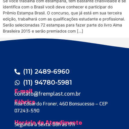
Se você trabalha com estamparia, tem bastante criatividade e se
identifica com o Brasil você deve conhecer e participar do
Prêmio Estampa Brasil. O concurso, que já está em sua terceira
edição, trabalhará com as qualificações estudante e profissional.
Serão selecionadas 72 estampas para fazer parte do livro Alma
Brasileira 2015 e serão premiados com […]
(11) 2489-6960
(11) 94780-5981
E-mail
contato@fremplast.com.br
Fábrica
Rua Eduardo Froner, 460 Bonsucesso – CEP
07243-590
Horário de Atendimento
Segunda à Sexta: 08h às 17h